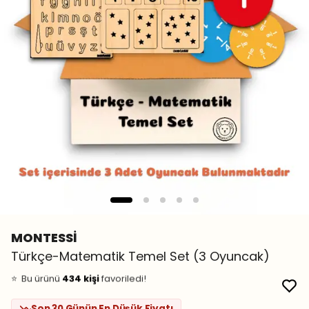
MONTESSİ
👀
Şu an
28 kişi
inceliyor!
Türkçe-Matematik Temel Set (3 Oyuncak)
⭐️
Bu ürünü
434 kişi
favoriledi!
🛒
44 kişi
sepetine ekledi!
✅
Bugün
42 adet
satıldı
Son 30 Günün En Düşük Fiyatı