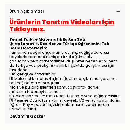
Ürün Açıklaması
Ürünlerin Tanıtım Videoları İçin
Tıklayınız.
Temel Türkçe Matematik Eğitim Seti
📚
Matematik, Kesirler ve Türkçe Öğrenimini Tek
Setle Destekleyin!
Tamamen doğal ahşaptan üretilmiş, sağlığa zararsız
boyalarla renklendirilmiş bu özel eğitim seti;
çocukların hem matematiksel düşünme becerilerini, hem
de Türkçe yazı pratiğini keyifli bir şekilde geliştirmesi için
tasarlandı.
Set İçeriği ve Kazanımlar
1️⃣ Matematik Tablası4 işlem (toplama, çıkarma, çarpma,
bölme) becerilerini öğretir.
Yıldız ve pullarla işlemleri somutlaştırarak görsel
matematik deneyimi sunar.
Problem çözme ve mantıksal düşünme yeteneğini geliştirir.
2️⃣ Kesirler OyunuTam, yarım, çeyrek, 1/6 ve 1/8 kavramlarını
öğretir.Pay – payda ilişkisini anlamasına yardımcı olur.
Parça-bütün il
Devamını Göster