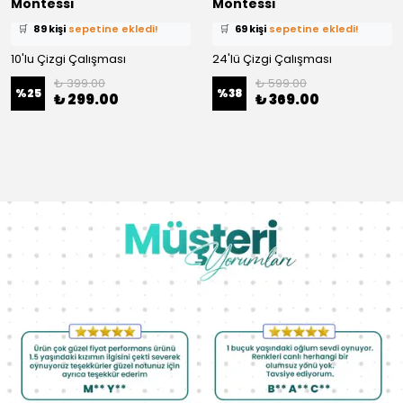
Montessi
Montessi
🛒
89 kişi
sepetine ekledi!
🛒
69 kişi
sepetine ekledi!
✅
Bugün
59 adet
satıldı
✅
Bugün
39 adet
satıldı
10'lu Çizgi Çalışması
24'lü Çizgi Çalışması
₺ 399.00
₺ 599.00
%
25
%
38
₺ 299.00
₺ 369.00