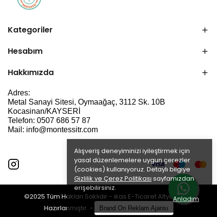
Kategoriler
Hesabım
Hakkımızda
Adres:
Metal Sanayi Sitesi, Oymaağaç, 3112 Sk. 10B
Kocasinan/KAYSERİ
Telefon: 0507 686 57 87
Mail:
info@montessitr.com
Alışveriş deneyiminizi iyileştirmek için
yasal düzenlemelere uygun çerezler
(cookies) kullanıyoruz. Detaylı bilgiye
Gizlilik ve Çerez Politikası
sayfamızdan
erişebilirsiniz.
©2025 Tüm Hakları Saklıdır - ikas E-Ticaret
Altyapısı ile
Anladım
Hazırlanmıştır.
-
Brand On Reklam Ajansı