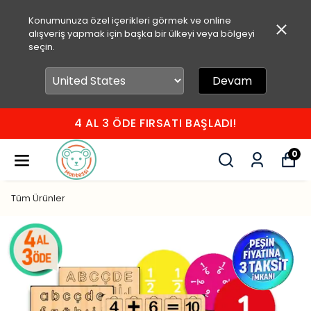
Konumunuza özel içerikleri görmek ve online
alışveriş yapmak için başka bir ülkeyi veya bölgeyi
seçin.
Devam
I BAŞLADI!
750 TL ÜZERİ ÜCRE
0
Tüm Ürünler