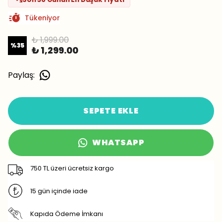
Tükeniyor
₺ 1,999.00
%
35
₺ 1,299.00
Paylaş
:
SEPETE EKLE
WHATSAPP
750 TL üzeri ücretsiz kargo
15 gün içinde iade
Kapıda Ödeme İmkanı