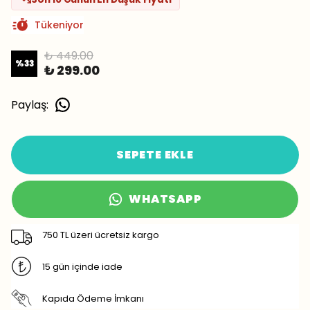
Tükeniyor
₺ 449.00
%
33
₺ 299.00
Paylaş
:
SEPETE EKLE
WHATSAPP
750 TL üzeri ücretsiz kargo
15 gün içinde iade
Kapıda Ödeme İmkanı