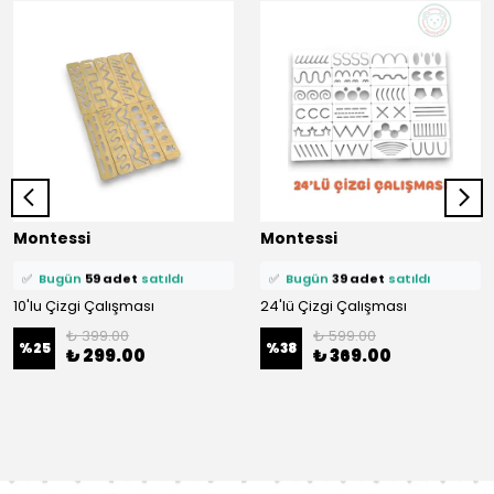
⭐️
Bu ürünü
436 kişi
favoriledi!
⭐️
Bu ürünü
375 kişi
favoriledi!
Montessi
Montessi
🛒
89 kişi
sepetine ekledi!
🛒
69 kişi
sepetine ekledi!
✅
Bugün
59 adet
satıldı
✅
Bugün
39 adet
satıldı
10'lu Çizgi Çalışması
24'lü Çizgi Çalışması
₺ 399.00
₺ 599.00
%
25
%
38
₺ 299.00
₺ 369.00