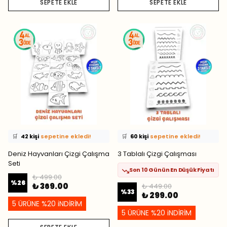
SEPETE EKLE
SEPETE EKLE
⭐️
Bu ürünü
517 kişi
favoriledi!
⭐️
Bu ürünü
704 kişi
favoriledi!
🛒
42 kişi
sepetine ekledi!
🛒
60 kişi
sepetine ekledi!
✅
Bugün
40 adet
satıldı
✅
Bugün
34 adet
satıldı
Deniz Hayvanları Çizgi Çalışma
3 Tablalı Çizgi Çalışması
Seti
Son 10 Günün En Düşük Fiyatı
₺ 499.00
%
26
₺ 369.00
₺ 449.00
%
33
₺ 299.00
5 ÜRÜNE %20 iNDİRİM
5 ÜRÜNE %20 iNDİRİM