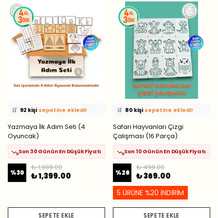
⭐️
Bu ürünü
394 kişi
favoriledi!
⭐️
Bu ürünü
498 kişi
favoriledi!
🛒
92 kişi
sepetine ekledi!
🛒
80 kişi
sepetine ekledi!
✅
Bugün
44 adet
satıldı
✅
Bugün
50 adet
satıldı
Yazmaya İlk Adım Seti (4
Safari Hayvanları Çizgi
Oyuncak)
Çalışması (16 Parça)
Son 30 Günün En Düşük Fiyatı
Son 10 Günün En Düşük Fiyatı
₺ 1,999.00
₺ 499.00
%
30
%
26
₺ 1,399.00
₺ 369.00
5 ÜRÜNE %20 iNDİRİM
SEPETE EKLE
SEPETE EKLE