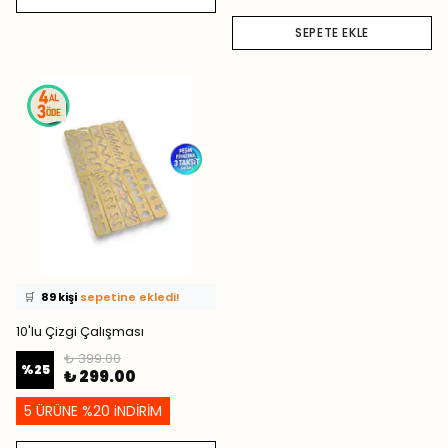
SEPETE EKLE
⭐️
Bu ürünü
436 kişi
favoriledi!
🛒
89 kişi
sepetine ekledi!
✅
Bugün
59 adet
satıldı
10'lu Çizgi Çalışması
₺ 399.00
%
25
₺ 299.00
5 ÜRÜNE %20 iNDİRİM