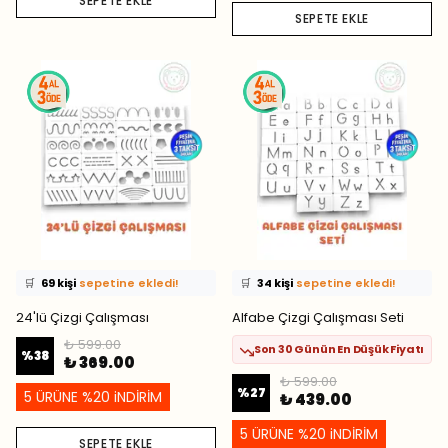
SEPETE EKLE
SEPETE EKLE
⭐️
Bu ürünü
375 kişi
favoriledi!
⭐️
Bu ürünü
532 kişi
favoriledi!
🛒
69 kişi
sepetine ekledi!
🛒
34 kişi
sepetine ekledi!
✅
Bugün
39 adet
satıldı
✅
Bugün
56 adet
satıldı
24'lü Çizgi Çalışması
Alfabe Çizgi Çalışması Seti
₺ 599.00
Son 30 Günün En Düşük Fiyatı
%
38
₺ 369.00
₺ 599.00
%
27
5 ÜRÜNE %20 iNDİRİM
₺ 439.00
5 ÜRÜNE %20 iNDİRİM
SEPETE EKLE