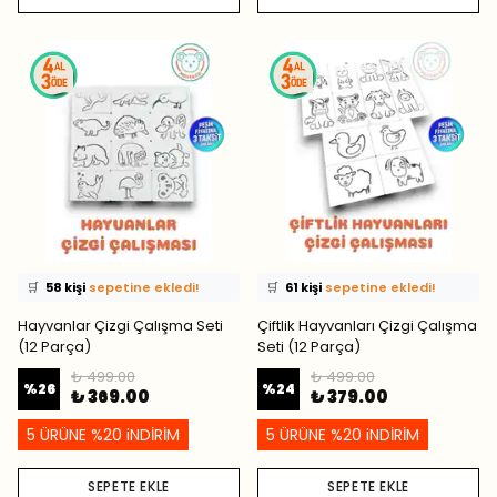
⭐️
Bu ürünü
602 kişi
favoriledi!
⭐️
Bu ürünü
427 kişi
favoriledi!
🛒
58 kişi
sepetine ekledi!
🛒
61 kişi
sepetine ekledi!
✅
Bugün
56 adet
satıldı
✅
Bugün
37 adet
satıldı
Hayvanlar Çizgi Çalışma Seti
Çiftlik Hayvanları Çizgi Çalışma
(12 Parça)
Seti (12 Parça)
₺ 499.00
₺ 499.00
%
26
%
24
₺ 369.00
₺ 379.00
5 ÜRÜNE %20 iNDİRİM
5 ÜRÜNE %20 iNDİRİM
SEPETE EKLE
SEPETE EKLE