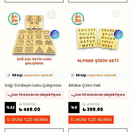
⭐️
Bu ürünü
357 kişi
favoriledi!
⭐️
Bu ürünü
478 kişi
favoriledi!
🛒
59 kişi
sepetine ekledi!
🛒
66 kişi
sepetine ekledi!
✅
Bugün
59 adet
satıldı
✅
Bugün
32 adet
satıldı
Sağ-Sol Beyin Lobu Çalışması
Alfabe Çizim Seti
Son 10 Günün En Düşük Fiyatı
Son 30 Günün En Düşük Fiyatı
₺ 599.00
₺ 400.00
%
22
%
0
₺ 469.00
₺ 399.90
5 ÜRÜNE %20 iNDİRİM
5 ÜRÜNE %20 iNDİRİM