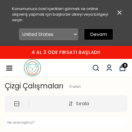
Konumunuza özel içerikleri görmek ve online
alışveriş yapmak için başka bir ülkeyi veya bölgeyi
seçin.
Devam
4 AL 3 ÖDE FIRSATI BAŞLADI!
0
Çizgi Çalışmaları
11
ürün
Sırala