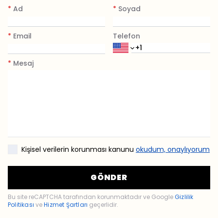
*
Ad
*
Soyad
*
Email
Telefon
*
Mesaj
Kişisel verilerin korunması kanunu
okudum, onaylıyorum
GÖNDER
Bu site reCAPTCHA tarafından korunmaktadır ve Google
Gizlilik
Politikası
ve
Hizmet Şartları
geçerlidir.