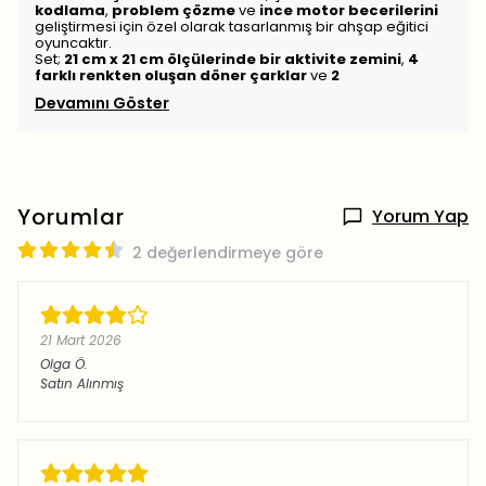
kodlama
,
problem çözme
ve
ince motor becerilerini
geliştirmesi için özel olarak tasarlanmış bir ahşap eğitici
oyuncaktır.
Set;
21 cm x 21 cm ölçülerinde bir aktivite zemini
,
4
farklı renkten oluşan döner çarklar
ve
2
Devamını Göster
Yorumlar
Yorum Yap
2 değerlendirmeye göre
21 Mart 2026
Olga
Ö.
Satın Alınmış