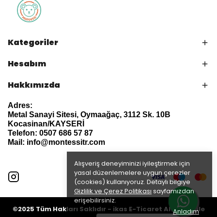
Kategoriler
Hesabım
Hakkımızda
Adres:
Metal Sanayi Sitesi, Oymaağaç, 3112 Sk. 10B
Kocasinan/KAYSERİ
Telefon: 0507 686 57 87
Mail:
info@montessitr.com
Alışveriş deneyiminizi iyileştirmek için
yasal düzenlemelere uygun çerezler
(cookies) kullanıyoruz. Detaylı bilgiye
Gizlilik ve Çerez Politikası
sayfamızdan
erişebilirsiniz.
©2025 Tüm Hakları Saklıdır - ikas E-Ticaret
Altyapısı ile
Anladım