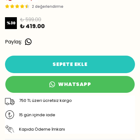
2 değerlendirme
₺ 599.00
%
30
₺ 419.00
Paylaş
:
SEPETE EKLE
WHATSAPP
750 TL üzeri ücretsiz kargo
15 gün içinde iade
Kapıda Ödeme İmkanı