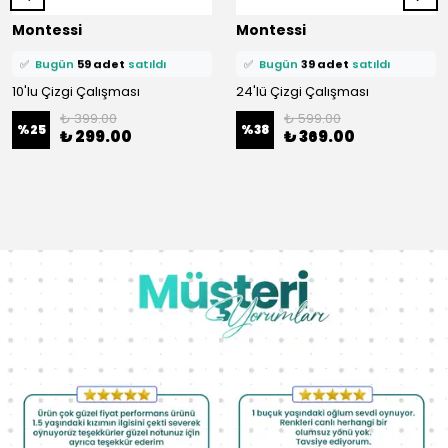
⭐️
Bu ürünü
436 kişi
favoriledi!
⭐️
Bu ürünü
375 kişi
favoriledi!
Montessi
Montessi
🛒
89 kişi
sepetine ekledi!
🛒
69 kişi
sepetine ekledi!
✅
Bugün
59 adet
satıldı
✅
Bugün
39 adet
satıldı
10'lu Çizgi Çalışması
24'lü Çizgi Çalışması
₺ 399.00
₺ 599.00
%
25
%
38
₺ 299.00
₺ 369.00