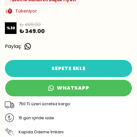
✅
Bugün
30 adet
satıldı
Tükeniyor
₺ 499.00
%
30
₺ 349.00
Paylaş
:
SEPETE EKLE
WHATSAPP
750 TL üzeri ücretsiz kargo
15 gün içinde iade
Kapıda Ödeme İmkanı