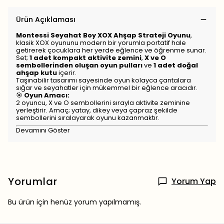
Ürün Açıklaması
Montessi Seyahat Boy XOX Ahşap Strateji Oyunu
,
klasik XOX oyununu modern bir yorumla portatif hale
getirerek çocuklara her yerde eğlence ve öğrenme sunar.
Set;
1 adet kompakt aktivite zemini
,
X ve O
sembollerinden oluşan oyun pulları
ve
1 adet doğal
ahşap kutu
içerir.
Taşınabilir tasarımı sayesinde oyun kolayca çantalara
sığar ve seyahatler için mükemmel bir eğlence aracıdır.
🎯
Oyun Amacı:
2 oyuncu, X ve O sembollerini sırayla aktivite zeminine
yerleştirir. Amaç; yatay, dikey veya çapraz şekilde
sembollerini sıralayarak oyunu kazanmaktır.
Devamını Göster
Yorumlar
Yorum Yap
Bu ürün için henüz yorum yapılmamış.