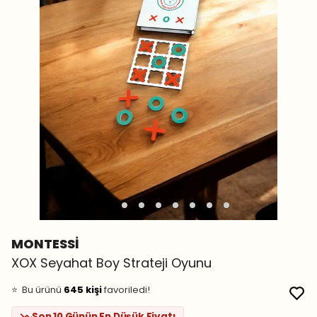
MONTESSİ
XOX Seyahat Boy Strateji Oyunu
👀
Şu an
28 kişi
inceliyor!
⭐️
Bu ürünü
645 kişi
favoriledi!
🛒
58 kişi
sepetine ekledi!
Son 10 Günün En Düşük Fiyatı