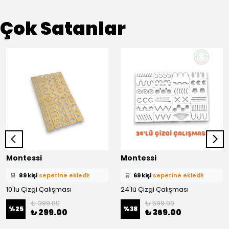
Çok Satanlar
Montessi
Montessi
⭐️
Bu ürünü
436 kişi
favoriledi!
⭐️
Bu ürünü
375 kişi
favoriledi!
🛒
89 kişi
sepetine ekledi!
🛒
69 kişi
sepetine ekledi!
10'lu Çizgi Çalışması
✅
Bugün
59 adet
satıldı
24'lü Çizgi Çalışması
✅
Bugün
39 adet
satıldı
₺ 399.00
₺ 599.00
%
25
%
38
₺ 299.00
₺ 369.00