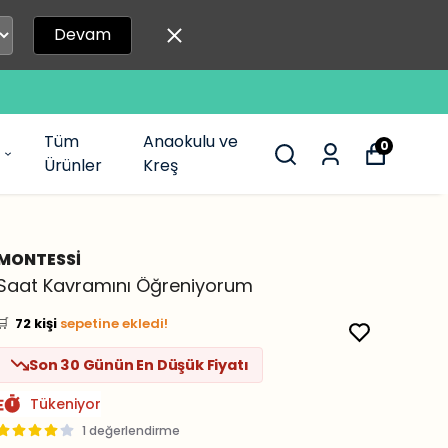
Devam
Tüm
Anaokulu ve
0
Ürünler
Kreş
MONTESSİ
👀
Şu an
22 kişi
inceliyor!
Saat Kavramını Öğreniyorum
⭐️
Bu ürünü
575 kişi
favoriledi!
🛒
72 kişi
sepetine ekledi!
✅
Bugün
32 adet
satıldı
Son 30 Günün En Düşük Fiyatı
Tükeniyor
1 değerlendirme