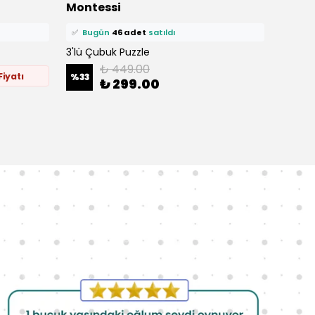
Montessi
Mont
🛒
90 kişi
sepetine ekledi!
🛒
46 k
✅
Bugün
46 adet
satıldı
✅
Bu
3'lü Çubuk Puzzle
32 Far
₺ 449.00
iyatı
%
33
₺ 299.00
%
36