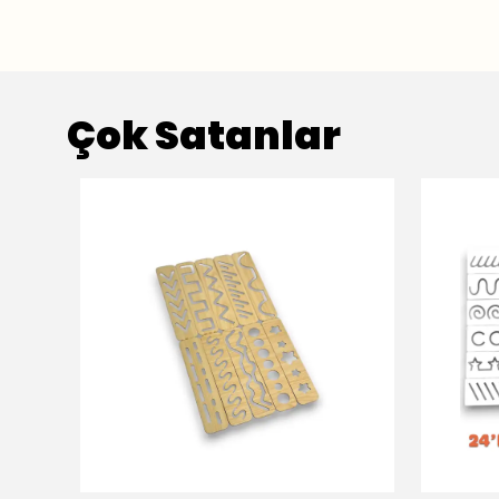
Çok Satanlar
⭐️
Bu ürünü
436 kişi
favoriledi!
⭐️
Bu ürün