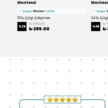
Montessi
Montess
🛒
89 kişi
sepetine ekledi!
🛒
69 kişi
s
✅
Bugün
59 adet
satıldı
✅
Bugün
i
10'lu Çizgi Çalışması
24'lü Çizg
tı
₺ 399.00
₺ 
%
25
%
38
₺ 299.00
₺ 