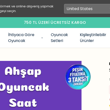
görmek ve online alışveriş yapmak
geyi seçin.
750 TL ÜZERİ ÜCRETSİZ KARGO
İhtiyaca Göre
Oyuncak
Kişileştirilebilir
Oyuncak
Setleri
Ürünler