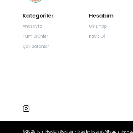
Kategoriler
Hesabım
Anasayfa
Giriş Yap
Tüm Ürünler
Kayıt Ol
Çok Satanlar
©2025 Tüm Hakları Saklıdır - ikas E-Ticaret
Altyapısı ile Ha