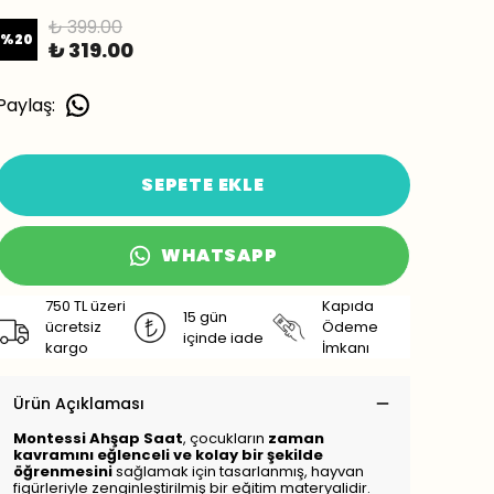
₺ 399.00
%
20
₺ 319.00
Paylaş
:
SEPETE EKLE
WHATSAPP
750 TL üzeri
Kapıda
15 gün
ücretsiz
Ödeme
içinde iade
kargo
İmkanı
Ürün Açıklaması
Montessi Ahşap Saat
, çocukların
zaman
kavramını eğlenceli ve kolay bir şekilde
öğrenmesini
sağlamak için tasarlanmış, hayvan
figürleriyle zenginleştirilmiş bir eğitim materyalidir.