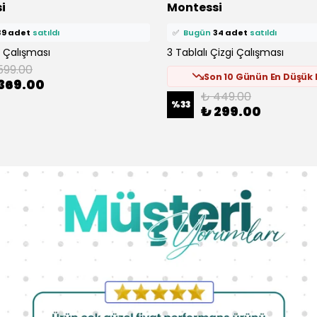
i
Montessi
epetine ekledi!
🛒
60 kişi
sepetine ekledi!
39 adet
satıldı
✅
Bugün
34 adet
satıldı
i Çalışması
3 Tablalı Çizgi Çalışması
599.00
Son 10 Günün En Düşük F
369.00
₺ 449.00
%
33
₺ 299.00