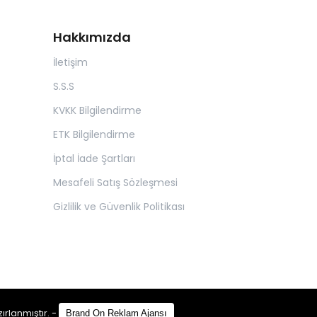
Hakkımızda
İletişim
S.S.S
KVKK Bilgilendirme
ETK Bilgilendirme
İptal İade Şartları
Mesafeli Satış Sözleşmesi
Gizlilik ve Güvenlik Politikası
zırlanmıştır.
-
Brand On Reklam Ajansı