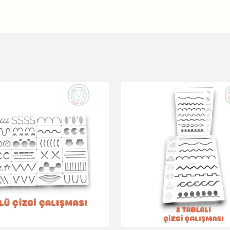
ü
375 kişi
favoriledi!
⭐️
Bu ürünü
704 kişi
favoriledi!