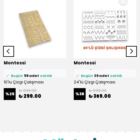
⭐️
Bu ürünü
436 kişi
favoriledi!
⭐️
Bu ürünü
375 kişi
favoriledi!
Montessi
Montessi
🛒
89 kişi
sepetine ekledi!
🛒
69 kişi
sepetine ekledi!
✅
Bugün
59 adet
satıldı
✅
Bugün
39 adet
satıldı
10'lu Çizgi Çalışması
24'lü Çizgi Çalışması
₺ 399.00
₺ 599.00
%
25
%
38
₺ 299.00
₺ 369.00