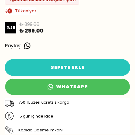
Tükeniyor
₺ 399.00
%
25
₺ 299.00
Paylaş
:
SEPETE EKLE
WHATSAPP
750 TL üzeri ücretsiz kargo
15 gün içinde iade
Kapıda Ödeme İmkanı