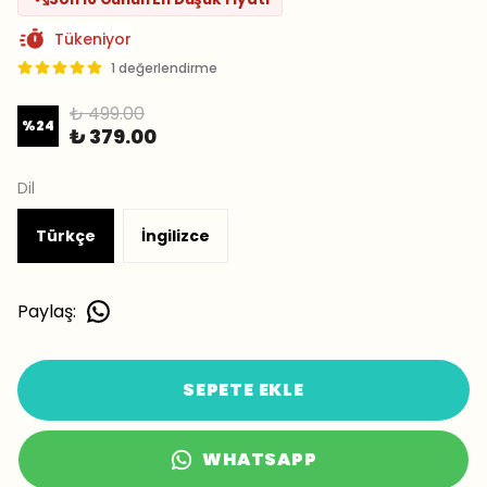
Tükeniyor
1 değerlendirme
₺ 499.00
%
24
₺ 379.00
Dil
Türkçe
İngilizce
Paylaş
:
SEPETE EKLE
WHATSAPP