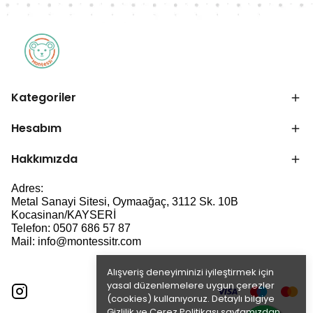
Kategoriler
Hesabım
Hakkımızda
Adres:
Metal Sanayi Sitesi, Oymaağaç, 3112 Sk. 10B
Kocasinan/KAYSERİ
Telefon: 0507 686 57 87
Mail:
info@montessitr.com
Alışveriş deneyiminizi iyileştirmek için
yasal düzenlemelere uygun çerezler
(cookies) kullanıyoruz. Detaylı bilgiye
Gizlilik ve Çerez Politikası
sayfamızdan