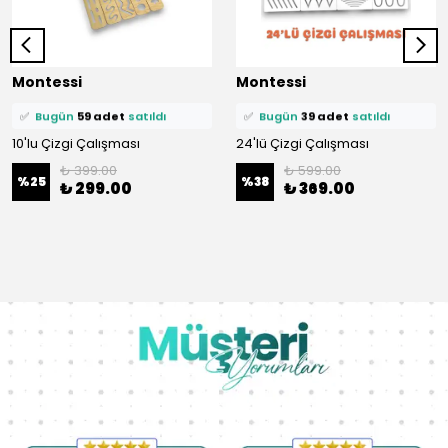
⭐️
Bu ürünü
436 kişi
favoriledi!
⭐️
Bu ürünü
375 kişi
favoriledi!
Montessi
Montessi
🛒
89 kişi
sepetine ekledi!
🛒
69 kişi
sepetine ekledi!
✅
Bugün
59 adet
satıldı
✅
Bugün
39 adet
satıldı
10'lu Çizgi Çalışması
24'lü Çizgi Çalışması
₺ 399.00
₺ 599.00
%
25
%
38
₺ 299.00
₺ 369.00