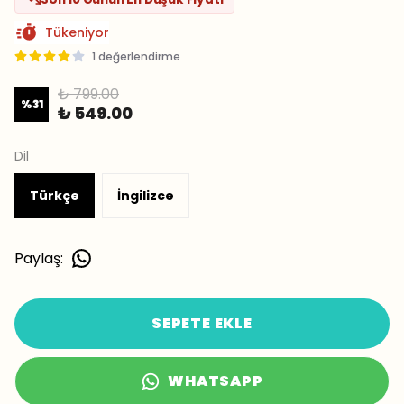
Tükeniyor
1 değerlendirme
₺ 799.00
%
31
₺ 549.00
Dil
Türkçe
İngilizce
Paylaş
:
SEPETE EKLE
WHATSAPP