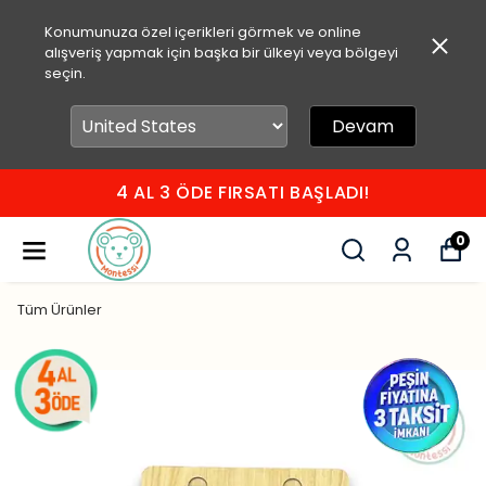
Konumunuza özel içerikleri görmek ve online
alışveriş yapmak için başka bir ülkeyi veya bölgeyi
seçin.
Devam
I!
750 TL ÜZERİ ÜCRETSİZ KA
0
Tüm Ürünler