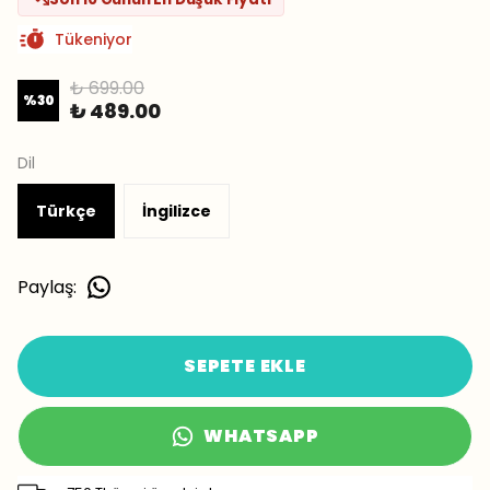
Tükeniyor
₺ 699.00
%
30
₺ 489.00
Dil
Türkçe
İngilizce
Paylaş
:
SEPETE EKLE
WHATSAPP