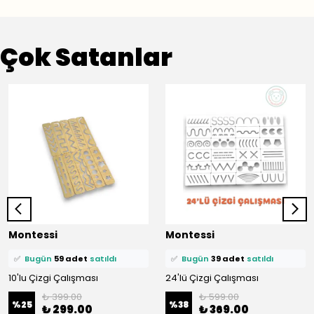
Çok Satanlar
⭐️
Bu ürünü
436 kişi
favoriledi!
⭐️
Bu ürünü
375 kişi
favoriledi!
Montessi
Montessi
🛒
89 kişi
sepetine ekledi!
🛒
69 kişi
sepetine ekledi!
✅
Bugün
59 adet
satıldı
✅
Bugün
39 adet
satıldı
10'lu Çizgi Çalışması
24'lü Çizgi Çalışması
₺ 399.00
₺ 599.00
%
25
%
38
₺ 299.00
₺ 369.00