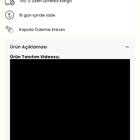
750 TL üzeri ücretsiz kargo
15 gün içinde iade
Kapıda Ödeme İmkanı
Ürün Açıklaması
Ürün Tanıtım Videosu;