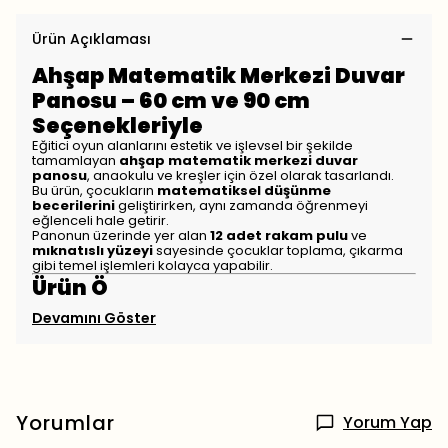
Ürün Açıklaması
Ahşap Matematik Merkezi Duvar
Panosu – 60 cm ve 90 cm
Seçenekleriyle
Eğitici oyun alanlarını estetik ve işlevsel bir şekilde
tamamlayan
ahşap matematik merkezi duvar
panosu
, anaokulu ve kreşler için özel olarak tasarlandı.
Bu ürün, çocukların
matematiksel düşünme
becerilerini
geliştirirken, aynı zamanda öğrenmeyi
eğlenceli hale getirir.
Panonun üzerinde yer alan
12 adet rakam pulu
ve
mıknatıslı yüzeyi
sayesinde çocuklar toplama, çıkarma
gibi temel işlemleri kolayca yapabilir.
Ürün Ö
Devamını Göster
Yorumlar
Yorum Yap