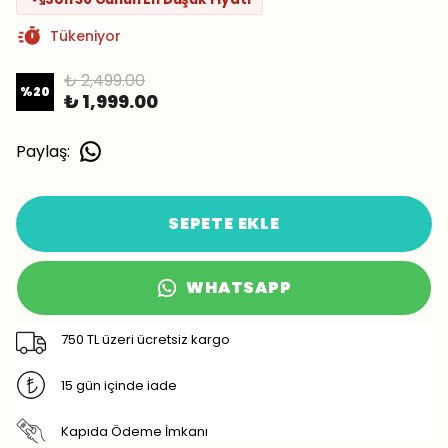
Tükeniyor
₺ 2,499.00
%
20
₺ 1,999.00
Paylaş
:
SEPETE EKLE
WHATSAPP
750 TL üzeri ücretsiz kargo
15 gün içinde iade
Kapıda Ödeme İmkanı