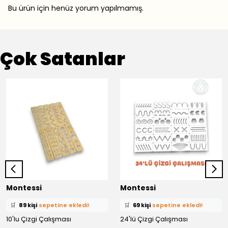
Bu ürün için henüz yorum yapılmamış.
Çok Satanlar
⭐️
Bu ürünü
436 kişi
favoriledi!
⭐️
Bu ürünü
375 kişi
favoriledi!
Montessi
Montessi
🛒
89 kişi
sepetine ekledi!
🛒
69 kişi
sepetine ekledi!
✅
Bugün
59 adet
satıldı
✅
Bugün
39 adet
satıldı
10'lu Çizgi Çalışması
24'lü Çizgi Çalışması