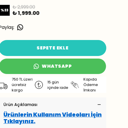
₺ 2,999.00
%
33
₺ 1,999.00
Paylaş
:
SEPETE EKLE
WHATSAPP
750 TL üzeri
Kapıda
15 gün
ücretsiz
Ödeme
içinde iade
kargo
İmkanı
Ürün Açıklaması
Ürünlerin Kullanım Videoları İçin
Tıklayınız.