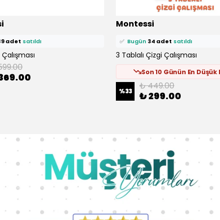
ü
375 kişi
favoriledi!
⭐️
Bu ürünü
704 kişi
favoriledi!
i
Montessi
epetine ekledi!
🛒
60 kişi
sepetine ekledi!
39 adet
satıldı
✅
Bugün
34 adet
satıldı
i Çalışması
3 Tablalı Çizgi Çalışması
599.00
Son 10 Günün En Düşük F
369.00
₺ 449.00
%
33
₺ 299.00