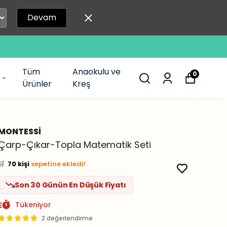
Devam
Tüm
Anaokulu ve
0
Ürünler
Kreş
MONTESSİ
👀
Şu an
20 kişi
inceliyor!
Çarp-Çıkar-Topla Matematik Seti
⭐️
Bu ürünü
678 kişi
favoriledi!
🛒
70 kişi
sepetine ekledi!
✅
Bugün
52 adet
satıldı
Son 30 Günün En Düşük Fiyatı
Tükeniyor
2 değerlendirme