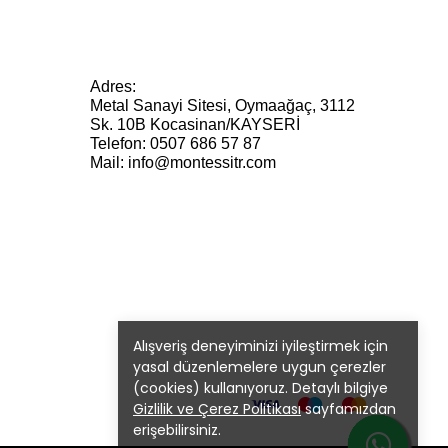
Adres:
Metal Sanayi Sitesi, Oymaağaç, 3112
Sk. 10B Kocasinan/KAYSERİ
Telefon: 0507 686 57 87
Mail:
info@montessitr.com
Alışveriş deneyiminizi iyileştirmek için
yasal düzenlemelere uygun çerezler
(cookies) kullanıyoruz. Detaylı bilgiye
Gizlilik ve Çerez Politikası
sayfamızdan
erişebilirsiniz.