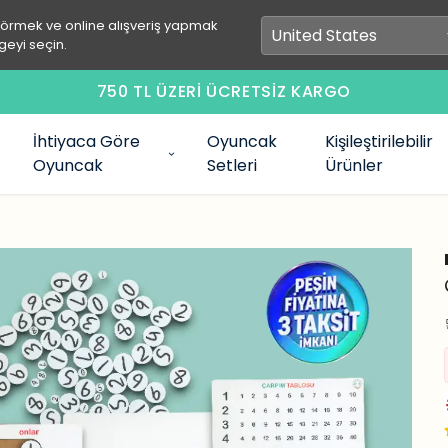
görmek ve online alışveriş yapmak
geyi seçin.
750 TL ÜZERİ ÜCRETSİZ KARGO
İhtiyaca Göre
Oyuncak
Kişileştirilebilir
Oyuncak
Setleri
Ürünler