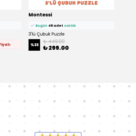
⭐️
Bu ürünü
324 kişi
favoriledi!
⭐️
Bu ü
Montessi
Mont
🛒
90 kişi
sepetine ekledi!
🛒
46 k
✅
Bugün
46 adet
satıldı
✅
Bu
3'lü Çubuk Puzzle
32 Far
₺ 449.00
iyatı
%
33
₺ 299.00
%
36