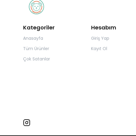
Kategoriler
Hesabım
Anasayfa
Giriş Yap
Tüm Ürünler
Kayıt Ol
Çok Satanlar