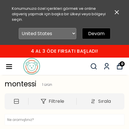
Konumunuza özel içerikleri görmek ve online
alışveriş yapmak için başka bir ülkeyi veya bölgeyi
seçin.
Devam
4 AL 3 ÖDE FIRSATI BAŞLADI!
0
montessi
1
ürün
Filtrele
Sırala