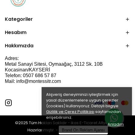
Kategoriler
Hesabım
Hakkımızda
Adres:
Metal Sanayi Sitesi, Oymaağaç, 3112 Sk. 10B
Kocasinan/KAYSERİ
Telefon: 0507 686 57 87
Mail:
info@montessitr.com
Alışveriş deneyiminizi iyileştirmek için
yasal düzenlemelere uygun çerezler
(cookies) kullanıyoruz. Detaylı bilgiye
Gizlilik ve Çerez Politikası
sayfamızdan
erişebilirsiniz.
©2025 Tüm Hakları Saklıdır - ikas E-Ticaret
Altyapısı ile
Anladım
Hazırlanmıştır.
-
Brand On Reklam Ajansı