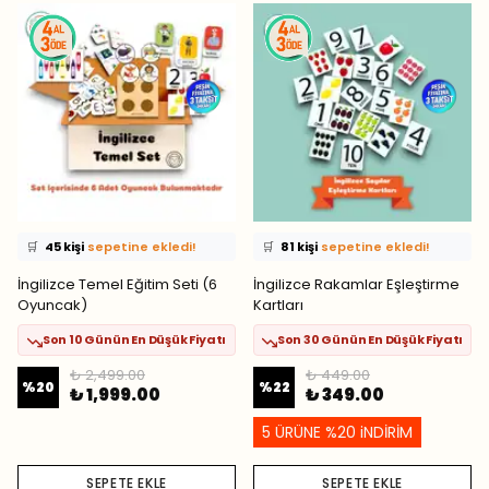
⭐️
Bu ürünü
531 kişi
favoriledi!
⭐️
Bu ürünü
384 kişi
favoriledi!
🛒
45 kişi
sepetine ekledi!
🛒
81 kişi
sepetine ekledi!
✅
Bugün
57 adet
satıldı
✅
Bugün
43 adet
satıldı
İngilizce Temel Eğitim Seti (6
İngilizce Rakamlar Eşleştirme
Oyuncak)
Kartları
Son 10 Günün En Düşük Fiyatı
Son 30 Günün En Düşük Fiyatı
₺ 2,499.00
₺ 449.00
%
20
%
22
₺ 1,999.00
₺ 349.00
5 ÜRÜNE %20 iNDİRİM
SEPETE EKLE
SEPETE EKLE