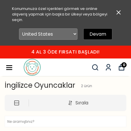
Konumunuza özel içerikleri görmek ve online
alışveriş yapmak için başka bir ülkeyi veya bölgeyi
seçin.
Devam
4 AL 3 ÖDE FIRSATI BAŞLADI!
0
İngilizce Oyuncaklar
2
ürün
Sırala